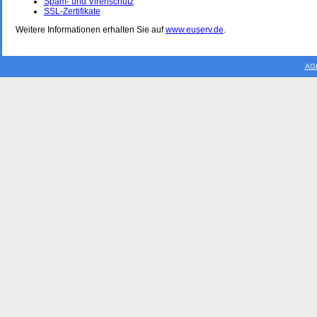
Spam- und Virenschutz
SSL-Zertifikate
Weitere Informationen erhalten Sie auf
www.euserv.de
.
AG