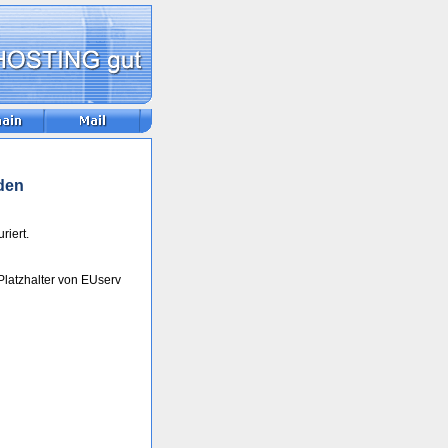
den
riert.
Platzhalter von EUserv